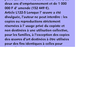
deux ans d’emprisonnement et de
1 000
000
F d’ amende (152 449 €).
Article L122-5 Lorsque l’ œuvre a été
divulguée, l’auteur ne peut interdire : les
copies ou reproductions strictement
réservées à l’ usage privé du copiste et
non destinées à une utilisation collective,
pour les familles, à l’exception des copies
des œuvres d’art destinées à être utilisées
pour des fins identiques à celles pour
lesquelles l’œuvre originale a été créée
(Loi n° 94-361 du 10 mai 1999).
Article L335-3 Est également un délit de
contrefaçon toute reproduction,
représentation ou diffusion, par quelque
moyen que ce soit, d’ une œuvre de l’
esprit en violation des droits d’auteur, tels
qu’ ils sont définis et réglementés par la
loi.
Article L112-1 Les dispositions du présent
code protègent les droits des auteurs sur
toutes les œuvres de l’esprit, quels qu’en
soient le genre, la forme d’expression, le