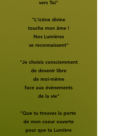
vers Toi"
"L'icône divine
touche mon âme !
Nos Lumières
se reconnaissent"
"Je choisis consciemment
de devenir libre
de moi-même
face aux évènements
de la vie"
"Que tu trouves la porte
de mon coeur ouverte
pour que ta Lumière