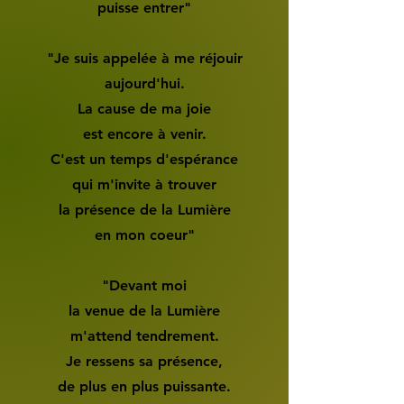
puisse entrer"
"Je suis appelée à me réjouir
aujourd'hui.
La cause de ma joie
est encore à venir.
C'est un temps d'espérance
qui m'invite à trouver
la présence de la Lumière
en mon coeur"
"Devant moi
la venue de la Lumière
m'attend tendrement.
Je ressens sa présence,
de plus en plus puissante.