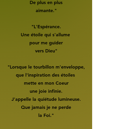
De plus en plus
aimante."
"L'Espérance.
Une étoile qui s'allume
pour me guider
vers Dieu"
"Lorsque le tourbillon m'enveloppe,
que l'inspiration des étoiles
mette en mon Coeur
une joie infinie.
J'appelle la quiétude lumineuse.
Que jamais je ne perde
la Foi."