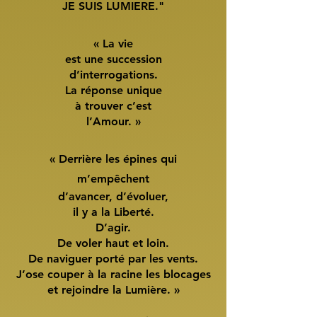
JE SUIS LUMIERE."
« La vie
est une succession
d’interrogations.
La réponse unique
à trouver c’est
l’Amour. »
« Derrière les épines qui
m’empêchent
d’avancer, d’évoluer,
il y a la Liberté.
D’agir.
De voler haut et loin.
De naviguer porté par les vents.
J’ose couper à la racine les blocages
et rejoindre la Lumière. »