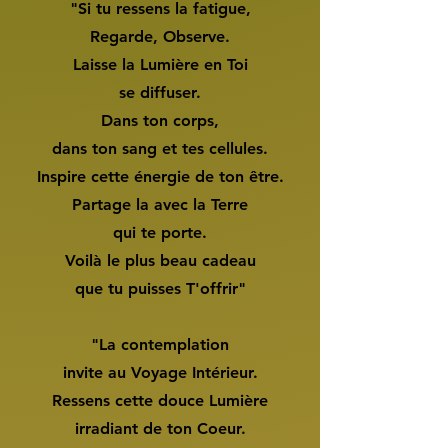
"Si tu ressens la fatigue,
Regarde, Observe.
Laisse la Lumière en Toi
se diffuser.
Dans ton corps,
dans ton sang et tes cellules.
Inspire cette énergie de ton être.
Partage la avec la Terre
qui te porte.
Voilà le plus beau cadeau
que tu puisses T'offrir"
"La contemplation
invite au Voyage Intérieur.
Ressens cette douce Lumière
irradiant de ton Coeur.