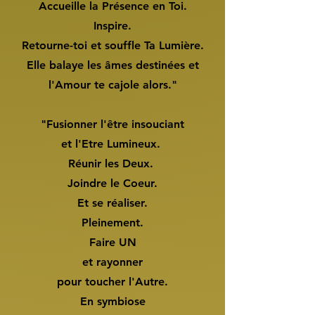
Accueille la Présence en Toi.
Inspire.
Retourne-toi et souffle Ta Lumière.
Elle balaye les âmes destinées et
l'Amour te cajole alors."
"Fusionner l'être insouciant
et l'Etre Lumineux.
Réunir les Deux.
Joindre le Coeur.
Et se réaliser.
Pleinement.
Faire UN
et rayonner
pour toucher l'Autre.
En symbiose