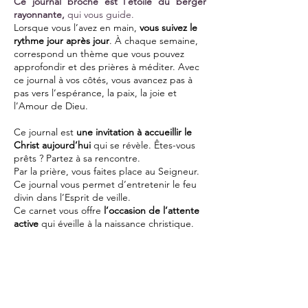
Ce journal broché est l'étoile du berger
rayonnante,
qui vous guide.
Lorsque vous l’avez en main,
vous suivez le
rythme jour après jour
. À chaque semaine,
correspond un thème que vous pouvez
approfondir et des prières à méditer. Avec
ce journal à vos côtés, vous avancez pas à
pas vers l’espérance, la paix, la joie et
l’Amour de Dieu.
Ce journal est
une invitation à accueillir le
Christ aujourd’hui
qui se révèle. Êtes-vous
prêts ? Partez à sa rencontre.
Par la prière, vous faites place au Seigneur.
Ce journal vous permet d’entretenir le feu
divin dans l’Esprit de veille.
Ce carnet vous offre
l’occasion de l’attente
active
qui éveille à la naissance christique.
Vous êtes invités à noter et à garder une
trace de vos sourires, de vos entraides, de
vos disponibilités.
Ce journal vous invite à
être le témoin
du
Christ à travers vos actes divins.